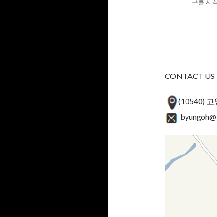
구를 시
CONTACT US
(10540)
byungoh@k